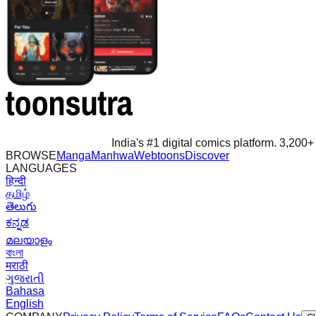
India's #1 digital comics platform. 3,200+ 
BROWSE
Manga
Manhwa
Webtoons
Discover
LANGUAGES
हिन्दी
தமிழ்
తెలుగు
ಕನ್ನಡ
മലയാളം
বাংলা
मराठी
ગુજરાતી
Bahasa
English