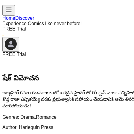
Home
Discover
Experience Comics like never before!
FREE Trial
FREE Trial
షేక్ విమోచన
అజ్మహార్ కవల యువరాజులలో ఒకడైన హైదర్ తో రోక్సాన్ చాలా సన్నిహితం
కొత్త రాజు ఎన్నికయ్యే వరకు ప్రభుత్వానికి సహాయం చేయడానికి ఆమె తిరి
మారిపోయాడు!
Genres:
Drama,Romance
Author:
Harlequin Press