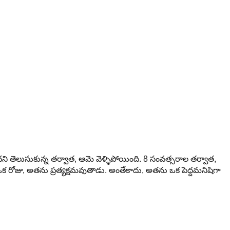
ి తెలుసుకున్న తర్వాత, ఆమె వెళ్ళిపోయింది. 8 సంవత్సరాల తర్వాత,
ీ ఒక రోజు, అతను ప్రత్యక్షమవుతాడు. అంతేకాదు, అతను ఒక పెద్దమనిషిగా