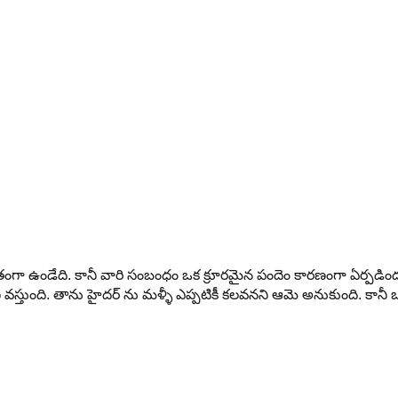
గా ఉండేది. కానీ వారి సంబంధం ఒక క్రూరమైన పందెం కారణంగా ఏర్పడిందన
గి వస్తుంది. తాను హైదర్ ను మళ్ళీ ఎప్పటికీ కలవనని ఆమె అనుకుంది. కాన