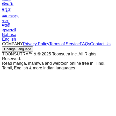
తెలుగు
ಕನ್ನಡ
മലയാളം
বাংলা
मराठी
ગુજરાતી
Bahasa
English
COMPANY
Privacy Policy
Terms of Service
FAQs
Contact Us
Change Language
TOONSUTRA™ & © 2025 Toonsutra Inc. All Rights
Reserved.
Read manga, manhwa and webtoon online free in Hindi,
Tamil, English & more Indian languages