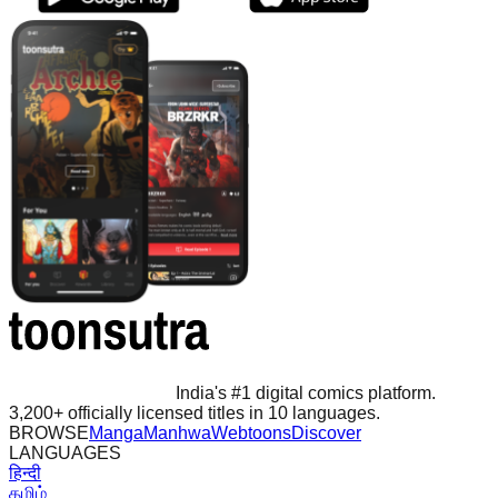
India's #1 digital comics platform.
3,200+ officially licensed titles in 10 languages.
BROWSE
Manga
Manhwa
Webtoons
Discover
LANGUAGES
हिन्दी
தமிழ்