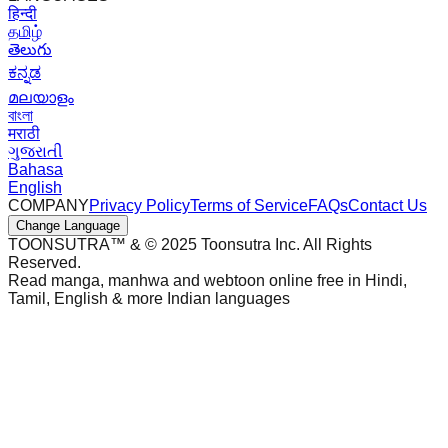
हिन्दी
தமிழ்
తెలుగు
ಕನ್ನಡ
മലയാളം
বাংলা
मराठी
ગુજરાતી
Bahasa
English
COMPANY
Privacy Policy
Terms of Service
FAQs
Contact Us
Change Language
TOONSUTRA™ & © 2025 Toonsutra Inc. All Rights
Reserved.
Read manga, manhwa and webtoon online free in Hindi,
Tamil, English & more Indian languages